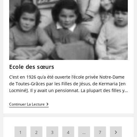
Ecole des sœurs
C’est en 1926 qu’a été ouverte l’école privée Notre-Dame
de Toutes-Grâces par les Filles de Jésus, de Kermaria [en
Locminé]. Il y avait un pensionnat. La plupart des filles y…
Ecole
Continuer La Lecture
Des
Sœurs
1
2
3
4
…
7
Aller à la 