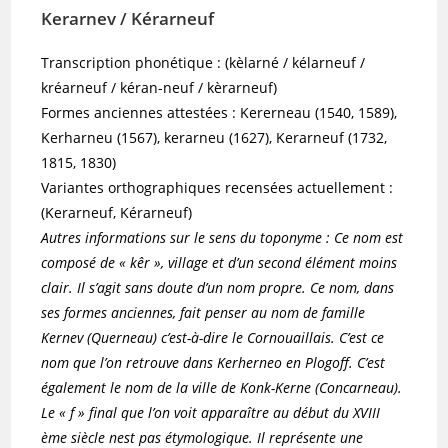
Kerarnev / Kérarneuf
Transcription phonétique : (kèlarné / kélarneuf /
kréarneuf / kéran-neuf / kèrarneuf)
Formes anciennes attestées : Kererneau (1540, 1589),
Kerharneu (1567), kerarneu (1627), Kerarneuf (1732,
1815, 1830)
Variantes orthographiques recensées actuellement :
(Kerarneuf, Kérarneuf)
Autres informations sur le sens du toponyme : Ce nom est
composé de « kêr », village et d’un second élément moins
clair. Il s’agit sans doute d’un nom propre. Ce nom, dans
ses formes anciennes, fait penser au nom de famille
Kernev (Querneau) c’est-à-dire le Cornouaillais. C’est ce
nom que l’on retrouve dans Kerherneo en Plogoff. C’est
également le nom de la ville de Konk-Kerne (Concarneau).
Le « f » final que l’on voit apparaître au début du XVIII
ème siècle nest pas étymologique. Il représente une