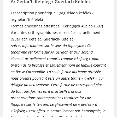
Ar Gerlac’h Kefeleg / Guerlach Kéfelec
Transcription phonétique : (arguèlac’h kéfélèk /
arguèlarc’h éfélèk)
Formes anciennes attestées : Kerle(a)ch Avelec(1687)
Variantes orthographiques recensées actuellement :
(Guerlach Kefelec, Guerlach-Kéfelec)
Autres informations sur le sens du toponyme : Ce
toponyme est formé sur Ar Gerlac’h et d’un second
élément actuellement compris comme « kefeleg » nom
breton de la bécasse et également nom de famille courant
en Basse-Cornouaille. La seule forme ancienne attestée
nous oriente pourtant vers un autre terme « avelek » qui
désigne un lieu venteux. Cette forme ne correspond plus
du tout aux formes écrites actuelles, ni aux
prononciations contemporaines récoltées lors de
l’enquête sur le terrain. Le glissement de « avelek » à
« kefeleg » s’est effectué naturellement par homonymie, la