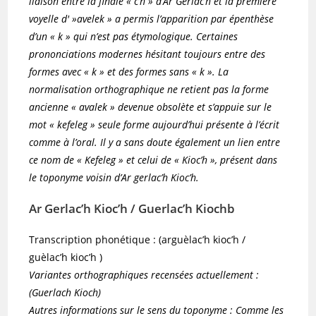
liaison entre la finale « c’h » d’Ar Gerlac’h et la première
voyelle d' »avelek » a permis l’apparition par épenthèse
d’un « k » qui n’est pas étymologique. Certaines
prononciations modernes hésitant toujours entre des
formes avec « k » et des formes sans « k ». La
normalisation orthographique ne retient pas la forme
ancienne « avalek » devenue obsolète et s’appuie sur le
mot « kefeleg » seule forme aujourd’hui présente à l’écrit
comme à l’oral. Il y a sans doute également un lien entre
ce nom de « Kefeleg » et celui de « Kioc’h », présent dans
le toponyme voisin d’Ar gerlac’h Kioc’h.
Ar Gerlac’h Kioc’h / Guerlac’h Kiochb
Transcription phonétique : (arguèlac’h kioc’h /
guèlac’h kioc’h )
Variantes orthographiques recensées actuellement :
(Guerlach Kioch)
Autres informations sur le sens du toponyme : Comme les