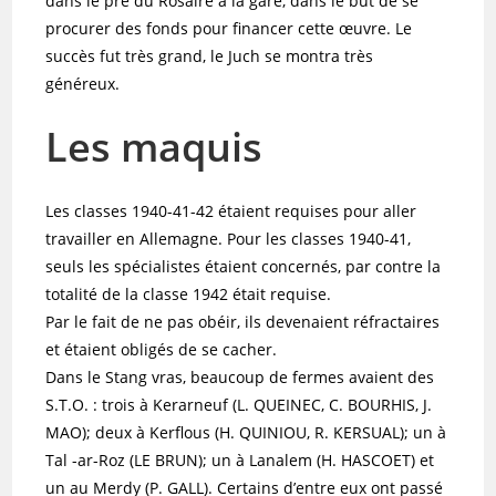
dans le pré du Rosaire à la gare, dans le but de se
procurer des fonds pour financer cette œuvre. Le
succès fut très grand, le Juch se montra très
généreux.
Les maquis
Les classes 1940-41-42 étaient requises pour aller
travailler en Allemagne. Pour les classes 1940-41,
seuls les spécialistes étaient concernés, par contre la
totalité de la classe 1942 était requise.
Par le fait de ne pas obéir, ils devenaient réfractaires
et étaient obligés de se cacher.
Dans le Stang vras, beaucoup de fermes avaient des
S.T.O. : trois à Kerarneuf (L. QUEINEC, C. BOURHIS, J.
MAO); deux à Kerflous (H. QUINIOU, R. KERSUAL); un à
Tal -ar-Roz (LE BRUN); un à Lanalem (H. HASCOET) et
un au Merdy (P. GALL). Certains d’entre eux ont passé